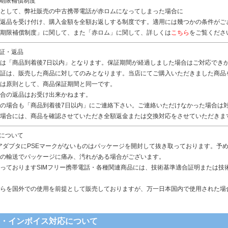
無期限補償制度
として、弊社販売の中古携帯電話が赤ロムになってしまった場合に
返品を受け付け、購入金額を全額お返しする制度です。適用には幾つかの条件がご
期限補償制度」に関して、また「赤ロム」に関して、詳しくは
こちら
をご覧くださ
保証・返品
は「商品到着後7日以内」となります。保証期間が経過しました場合はご対応でき
証は、販売した商品に対してのみとなります。当店にてご購入いただきました商品
は原則として、商品保証期間と同一です。
合の返品はお受け出来かねます。
の場合も「商品到着後7日以内」にご連絡下さい。ご連絡いただけなかった場合は
場合には、商品を確認させていただき全額返金または交換対応をさせていただきま
品について
アダプタにPSEマークがないものはパッケージを開封して抜き取っております。予
の輸送でパッケージに痛み、汚れがある場合がございます。
っておりますSIMフリー携帯電話・各種関連商品には、技術基準適合証明または技
らを国外での使用を前提として販売しておりますが、万一日本国内で使用された場
書・インボイス対応について