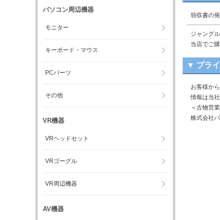
パソコン周辺機器
領収書の発
モニター
ジャングル
当店でご購
キーボード・マウス
▼ プラ
PCパーツ
お客様から
その他
情報は当社
＜古物営業
株式会社パ
VR機器
VRヘッドセット
VRゴーグル
VR周辺機器
AV機器