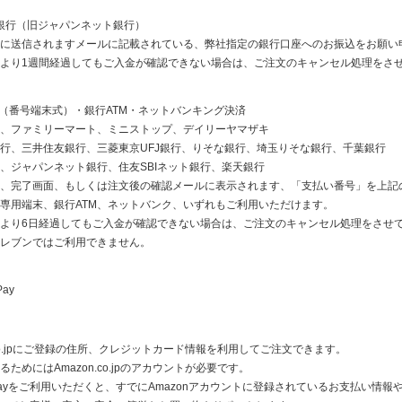
ay銀行（旧ジャパンネット銀行）
に送信されますメールに記載されている、弊社指定の銀行口座へのお振込をお願い
より1週間経過してもご入金が確認できない場合は、ご注文のキャンセル処理をさ
ニ（番号端末式）・銀行ATM・ネットバンキング決済
、ファミリーマート、ミニストップ、デイリーヤマザキ
行、三井住友銀行、三菱東京UFJ銀行、りそな銀行、埼玉りそな銀行、千葉銀行
、ジャパンネット銀行、住友SBIネット銀行、楽天銀行
、完了画面、もしくは注文後の確認メールに表示されます、「支払い番号」を上記
専用端末、銀行ATM、ネットバンク、いずれもご利用いただけます。
より6日経過してもご入金が確認できない場合は、ご注文のキャンセル処理をさせ
レブンではご利用できません。
Pay
n.co.jpにご登録の住所、クレジットカード情報を利用してご注文できます。
ためにはAmazon.co.jpのアカウントが必要です。
n Payをご利用いただくと、すでにAmazonアカウントに登録されているお支払い