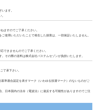
ざいます。
い。
かねますのでご了承ください。
をご使用いただいたことで発生した損害は、一切保証いたしません。
対応できませんのでご了承ください。
す。その際の送料は株式会社パステムセゾンが負担いたします。
めご了承下さい。
術基準適合認定を表すマーク（いわゆる技適マーク）のないものがご
合、日本国内の法令（電波法）に違反する可能性がありますのでご注