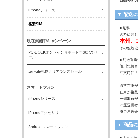
Amazo
iPhoneシリーズ
▼ 配送
格安SIM
■ 送料
送料に関し
本州、
現在実施中キャンペーン
その他地域
PC-DOCKオンラインサポート開設記念セ
ール
■ 配送運
佐川急便ま
Jan-gle札幌クリアランスセール
注文時に「
通常在庫が
スマートフォン
在庫が複数
iPhoneシリーズ
一部出荷が
※運送業者
※ご運送会
iPhoneアクセサリ
▼ 商品
Android スマートフォン