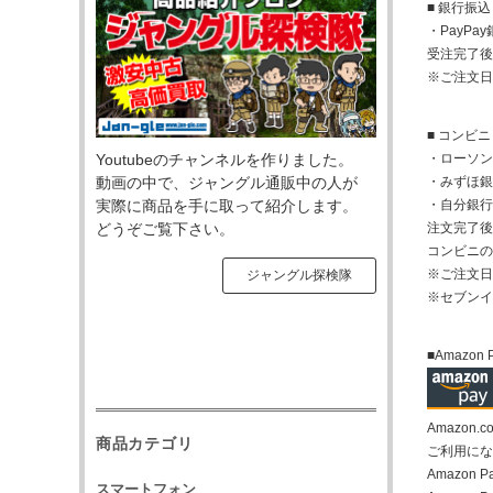
■ 銀行振込
・PayP
受注完了後
※ご注文日
■ コンビ
Youtubeのチャンネルを作りました。
・ローソン
動画の中で、ジャングル通販中の人が
・みずほ銀
実際に商品を手に取って紹介します。
・自分銀行
どうぞご覧下さい。
注文完了後
コンビニの
※ご注文日
ジャングル探検隊
※セブンイ
■Amazon 
Amazo
商品カテゴリ
ご利用になる
Amazo
スマートフォン