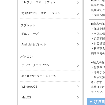
■ 赤ロム
SIMフリー スマートフォン
当店の保証
無期限でご
海外SIMフリースマートフォン
「赤ロム無
■ 商品の
タブレット
・保証期間
iPadシリーズ
・当店の保
・返品期間
・お客様都
Android タブレット
・初期不良
初期不良の
パソコン
■ 輸入商
テレワーク用パソコン
・付属AC
・海外から
Jan-gleカスタマイズモデル
・当店で扱
ざいます。
WindowsOS
当社はそれ
意下さい。
MacOS
▼ 領収