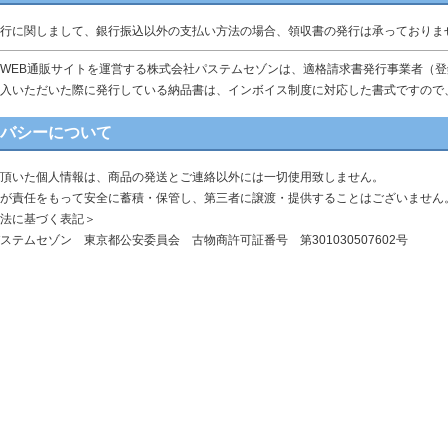
行に関しまして、銀行振込以外の支払い方法の場合、領収書の発行は承っておりま
WEB通販サイトを運営する株式会社パステムセゾンは、適格請求書発行事業者（登録番号 
入いただいた際に発行している納品書は、インボイス制度に対応した書式ですので
イバシーについて
頂いた個人情報は、商品の発送とご連絡以外には一切使用致しません。
が責任をもって安全に蓄積・保管し、第三者に譲渡・提供することはございません
法に基づく表記＞
ステムセゾン 東京都公安委員会 古物商許可証番号 第301030507602号