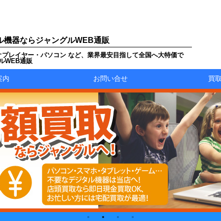
ル機器ならジャングルWEB通販
オプレイヤー・パソコン など、業界最安目指して全国へ大特価で
ルWEB通販
案内
お問い合せ
買