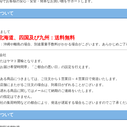
n Payでお客様の安心・安全・簡単なお買い物をサポートします。
について
まして
北海道、四国及び九州：送料無料
：沖縄や離島の場合、別途重量手数料がかかる場合がこざいます。あらかじめご了
送会社
たはヤマト運輸となります。
お届け希望時間帯」「ご都合の悪い日」の設定を行えます。
ある商品につきましては、ご注文から１営業日～４営業日で発送いたします。
店舗にまたがるご注文の場合は、到着日がずれることがございます。
遅れる商品に関してはメールにて納期のご連絡をいたします。
の指定はできません。
社の集荷時間などの都合により、発送が遅延する場合もございますのでご了承くだ
について