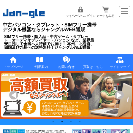
マイページへログイン
カートをみる
中古パソコン・タブレット・SIMフリー携帯
デジタル機器ならジャングルWEB通販
SIMフリー携帯・輸入品・中古ゲーム・タブレッ
ト・オーディオプレイヤー・パソコン など、業界最
安目指して全国へ大特価でお届け！ 本州、北海道、
四国及び九州への送料無料！ジャングルWEB通販
トップページ
ご利用案内
お問い合せ
買取はこちら
サイトマップ