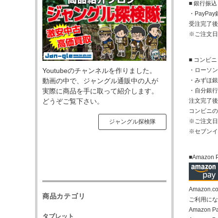
■ 銀行振込
・PayP
受注完了後
※ご注文日
■ コンビ
Youtubeのチャンネルを作りました。
・ローソン
動画の中で、ジャングル通販中の人が
・みずほ銀
実際に商品を手に取って紹介します。
・自分銀行
どうぞご覧下さい。
注文完了後
コンビニの
※ご注文日
ジャングル探検隊
※セブンイ
■Amazon 
Amazo
商品カテゴリ
ご利用になる
Amazo
タブレット