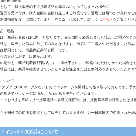
無期限補償制度
として、弊社販売の中古携帯電話が赤ロムになってしまった場合に
返品を受け付け、購入金額を全額お返しする制度です。適用には幾つかの条件がご
期限補償制度」に関して、また「赤ロム」に関して、詳しくは
こちら
をご覧くださ
保証・返品
は「商品到着後7日以内」となります。保証期間が経過しました場合はご対応でき
証は、販売した商品に対してのみとなります。当店にてご購入いただきました商品
は原則として、商品保証期間と同一です。
合の返品はお受け出来かねます。
の場合も「商品到着後7日以内」にご連絡下さい。ご連絡いただけなかった場合は
場合には、商品を確認させていただき全額返金または交換対応をさせていただきま
品について
アダプタにPSEマークがないものはパッケージを開封して抜き取っております。予
の輸送でパッケージに痛み、汚れがある場合がございます。
っておりますSIMフリー携帯電話・各種関連商品には、技術基準適合証明または技
らを国外での使用を前提として販売しておりますが、万一日本国内で使用された場
書・インボイス対応について