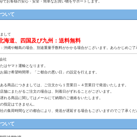
n Payでお客様の安心・安全・簡単なお買い物をサポートします。
について
まして
北海道、四国及び九州：送料無料
：沖縄や離島の場合、別途重量手数料がかかる場合がこざいます。あらかじめご了
送会社
たはヤマト運輸となります。
お届け希望時間帯」「ご都合の悪い日」の設定を行えます。
ある商品につきましては、ご注文から１営業日～４営業日で発送いたします。
店舗にまたがるご注文の場合は、到着日がずれることがございます。
遅れる商品に関してはメールにて納期のご連絡をいたします。
の指定はできません。
社の集荷時間などの都合により、発送が遅延する場合もございますのでご了承くだ
について