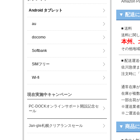
Amazo
Android タブレット
▼ 配送
au
■ 送料
送料に関し
docomo
本州、
その他地域
Softbank
■ 配送運
SIMフリー
佐川急便ま
注文時に「
Wi-fi
通常在庫が
在庫が複数
現在実施中キャンペーン
一部出荷が
PC-DOCKオンラインサポート開設記念セ
※運送業者
ール
※ご運送会
Jan-gle札幌クリアランスセール
▼ 商品