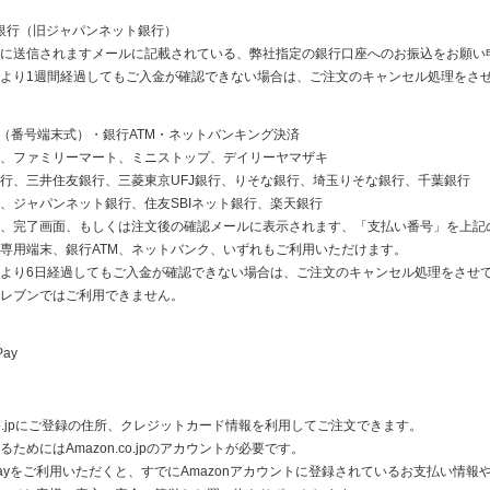
ay銀行（旧ジャパンネット銀行）
に送信されますメールに記載されている、弊社指定の銀行口座へのお振込をお願い
より1週間経過してもご入金が確認できない場合は、ご注文のキャンセル処理をさ
ニ（番号端末式）・銀行ATM・ネットバンキング決済
、ファミリーマート、ミニストップ、デイリーヤマザキ
行、三井住友銀行、三菱東京UFJ銀行、りそな銀行、埼玉りそな銀行、千葉銀行
、ジャパンネット銀行、住友SBIネット銀行、楽天銀行
、完了画面、もしくは注文後の確認メールに表示されます、「支払い番号」を上記
専用端末、銀行ATM、ネットバンク、いずれもご利用いただけます。
より6日経過してもご入金が確認できない場合は、ご注文のキャンセル処理をさせ
レブンではご利用できません。
Pay
n.co.jpにご登録の住所、クレジットカード情報を利用してご注文できます。
ためにはAmazon.co.jpのアカウントが必要です。
n Payをご利用いただくと、すでにAmazonアカウントに登録されているお支払い