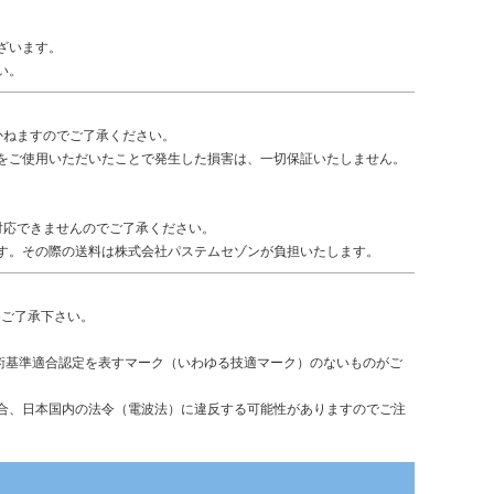
ざいます。
い。
かねますのでご了承ください。
をご使用いただいたことで発生した損害は、一切保証いたしません。
対応できませんのでご了承ください。
す。その際の送料は株式会社パステムセゾンが負担いたします。
めご了承下さい。
術基準適合認定を表すマーク（いわゆる技適マーク）のないものがご
合、日本国内の法令（電波法）に違反する可能性がありますのでご注