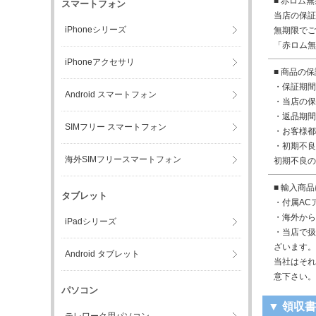
■ 赤ロム
スマートフォン
当店の保証
iPhoneシリーズ
無期限でご
「赤ロム無
iPhoneアクセサリ
■ 商品の
・保証期間
Android スマートフォン
・当店の保
・返品期間
SIMフリー スマートフォン
・お客様都
・初期不良
海外SIMフリースマートフォン
初期不良の
■ 輸入商
タブレット
・付属AC
・海外から
iPadシリーズ
・当店で扱
ざいます。
Android タブレット
当社はそれ
意下さい。
パソコン
▼ 領収