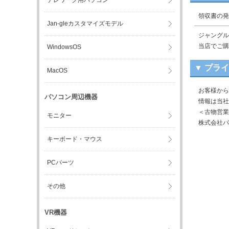
テレワーク用パソコン
領収書の発
Jan-gleカスタマイズモデル
ジャングル
当店でご購
WindowsOS
▼ プラ
MacOS
お客様から
パソコン周辺機器
情報は当社
＜古物営業
モニター
株式会社パ
キーボード・マウス
PCパーツ
その他
VR機器