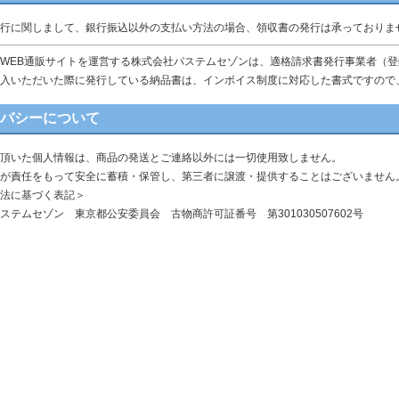
行に関しまして、銀行振込以外の支払い方法の場合、領収書の発行は承っておりま
WEB通販サイトを運営する株式会社パステムセゾンは、適格請求書発行事業者（登録番号 
入いただいた際に発行している納品書は、インボイス制度に対応した書式ですので
イバシーについて
頂いた個人情報は、商品の発送とご連絡以外には一切使用致しません。
が責任をもって安全に蓄積・保管し、第三者に譲渡・提供することはございません
法に基づく表記＞
ステムセゾン 東京都公安委員会 古物商許可証番号 第301030507602号