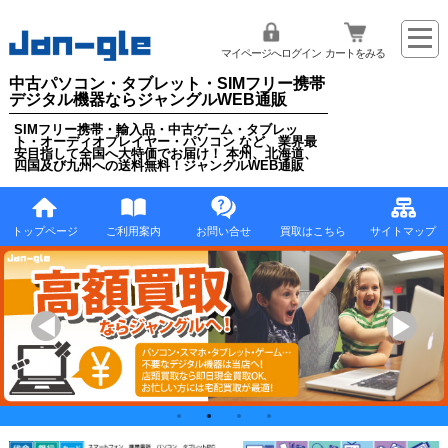
マイページへログイン
カートをみる
中古パソコン・タブレット・SIMフリー携帯
デジタル機器ならジャングルWEB通販
SIMフリー携帯・輸入品・中古ゲーム・タブレッ
ト・オーディオプレイヤー・パソコン など、業界最
安目指して全国へ大特価でお届け！ 本州、北海道、
四国及び九州への送料無料！ジャングルWEB通販
トップページ
ご利用案内
お問い合せ
買取はこちら
サイトマップ