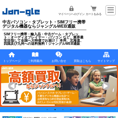
マイページへログイン
カートをみる
中古パソコン・タブレット・SIMフリー携帯
デジタル機器ならジャングルWEB通販
SIMフリー携帯・輸入品・中古ゲーム・タブレッ
ト・オーディオプレイヤー・パソコン など、業界最
安目指して全国へ大特価でお届け！ 本州、北海道、
四国及び九州への送料無料！ジャングルWEB通販
トップページ
ご利用案内
お問い合せ
買取はこちら
サイトマップ