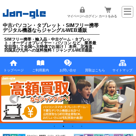
マイページへログイン
カートをみる
中古パソコン・タブレット・SIMフリー携帯
デジタル機器ならジャングルWEB通販
SIMフリー携帯・輸入品・中古ゲーム・タブレッ
ト・オーディオプレイヤー・パソコン など、業界最
安目指して全国へ大特価でお届け！ 本州、北海道、
四国及び九州への送料無料！ジャングルWEB通販
トップページ
ご利用案内
お問い合せ
買取はこちら
サイトマップ