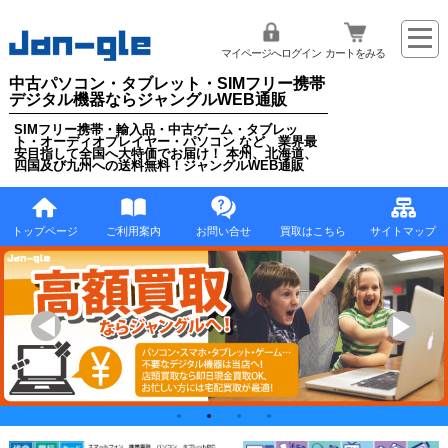
マイページへログイン
カートをみる
中古パソコン・タブレット・SIMフリー携帯
デジタル機器ならジャングルWEB通販
SIMフリー携帯・輸入品・中古ゲーム・タブレッ
ト・オーディオプレイヤー・パソコン など、業界最
安目指して全国へ大特価でお届け！ 本州、北海道、
四国及び九州への送料無料！ジャングルWEB通販
トップページ
ご利用案内
お問い合せ
買取はこちら
サイトマップ