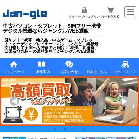
マイページへログイン
カートをみる
中古パソコン・タブレット・SIMフリー携帯
デジタル機器ならジャングルWEB通販
SIMフリー携帯・輸入品・中古ゲーム・タブレッ
ト・オーディオプレイヤー・パソコン など、業界最
安目指して全国へ大特価でお届け！ 本州、北海道、
四国及び九州への送料無料！ジャングルWEB通販
トップページ
ご利用案内
お問い合せ
買取はこちら
サイトマップ