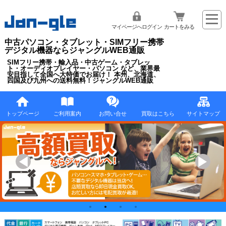
マイページへログイン
カートをみる
中古パソコン・タブレット・SIMフリー携帯
デジタル機器ならジャングルWEB通販
SIMフリー携帯・輸入品・中古ゲーム・タブレッ
ト・オーディオプレイヤー・パソコン など、業界最
安目指して全国へ大特価でお届け！ 本州、北海道、
四国及び九州への送料無料！ジャングルWEB通販
トップページ
ご利用案内
お問い合せ
買取はこちら
サイトマップ