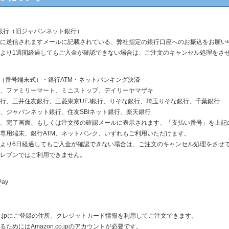
ay銀行（旧ジャパンネット銀行）
に送信されますメールに記載されている、弊社指定の銀行口座へのお振込をお願い
より1週間経過してもご入金が確認できない場合は、ご注文のキャンセル処理をさ
ニ（番号端末式）・銀行ATM・ネットバンキング決済
、ファミリーマート、ミニストップ、デイリーヤマザキ
行、三井住友銀行、三菱東京UFJ銀行、りそな銀行、埼玉りそな銀行、千葉銀行
、ジャパンネット銀行、住友SBIネット銀行、楽天銀行
、完了画面、もしくは注文後の確認メールに表示されます、「支払い番号」を上記
専用端末、銀行ATM、ネットバンク、いずれもご利用いただけます。
より6日経過してもご入金が確認できない場合は、ご注文のキャンセル処理をさせ
レブンではご利用できません。
Pay
n.co.jpにご登録の住所、クレジットカード情報を利用してご注文できます。
ためにはAmazon.co.jpのアカウントが必要です。