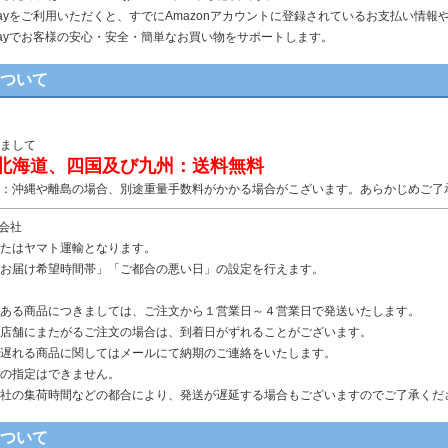
n Payをご利用いただくと、すでにAmazonアカウントに登録されているお支払い
n Payでお客様の安心・安全・簡単なお買い物をサポートします。
について
まして
北海道、四国及び九州：送料無料
：沖縄や離島の場合、別途重量手数料がかかる場合がこざいます。あらかじめご了
送会社
たはヤマト運輸となります。
お届け希望時間帯」「ご都合の悪い日」の設定を行えます。
ある商品につきましては、ご注文から１営業日～４営業日で発送いたします。
店舗にまたがるご注文の場合は、到着日がずれることがございます。
遅れる商品に関してはメールにて納期のご連絡をいたします。
の指定はできません。
社の集荷時間などの都合により、発送が遅延する場合もございますのでご了承くだ
について