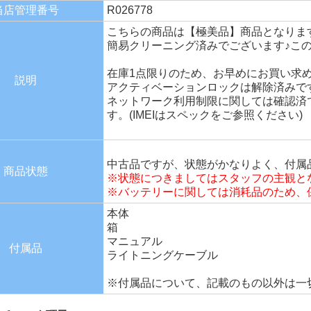
当店管理番号
R026778
こちらの商品は【極美品】商品となりま
簡易クリーニング済みでございます♪こ
在庫1点限りのため、お早めにお買い求
説明
アクティベーションロックは解除済みで
ネットワーク利用制限に関しては確認済で
す。(IMEIはスペックをご参照ください)
中古品ですが、状態がかなりよく、付属
商品状態
※状態につきましてはスタッフの主観と
※バッテリーに関しては消耗品のため、
本体
箱
マニュアル
付属品
ライトニングケーブル
※付属品について、記載のもの以外は一