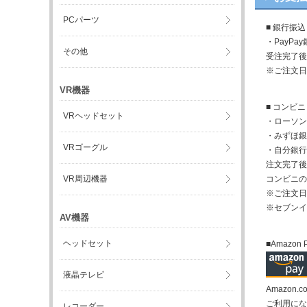
PCパーツ
■ 銀行振込
・PayP
その他
受注完了後
※ご注文日
VR機器
■ コンビ
VRヘッドセット
・ローソン
・みずほ銀
VRゴーグル
・自分銀行
注文完了後
VR周辺機器
コンビニの
※ご注文日
※セブンイ
AV機器
ヘッドセット
■Amazon 
液晶テレビ
Amazo
ご利用になる
レコーダー