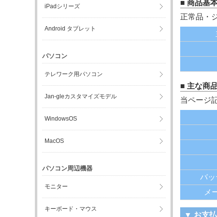
■ 商品基
iPadシリーズ
正常品・
Android タブレット
パソコン
テレワーク用パソコン
■ 主な商
Jan-gleカスタマイズモデル
当ページ
WindowsOS
MacOS
パソコン周辺機器
バッ
モニター
メ
キーボード・マウス
▼ お支