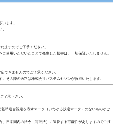
ざいます。
い。
かねますのでご了承ください。
をご使用いただいたことで発生した損害は、一切保証いたしません。
対応できませんのでご了承ください。
す。その際の送料は株式会社パステムセゾンが負担いたします。
めご了承下さい。
術基準適合認定を表すマーク（いわゆる技適マーク）のないものがご
合、日本国内の法令（電波法）に違反する可能性がありますのでご注