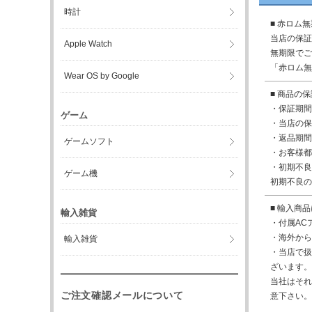
時計
■ 赤ロム
当店の保証
Apple Watch
無期限でご
「赤ロム無
Wear OS by Google
■ 商品の
・保証期間
ゲーム
・当店の保
・返品期間
ゲームソフト
・お客様都
・初期不良
ゲーム機
初期不良の
■ 輸入商
輸入雑貨
・付属AC
・海外から
輸入雑貨
・当店で扱
ざいます。
当社はそれ
ご注文確認メールについて
意下さい。