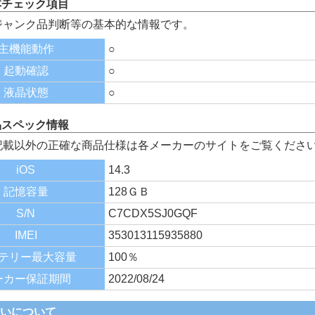
本チェック項目
ジャンク品判断等の基本的な情報です。
主機能動作
○
起動確認
○
液晶状態
○
品スペック情報
記載以外の正確な商品仕様は各メーカーのサイトをご覧くださ
iOS
14.3
記憶容量
128ＧＢ
S/N
C7CDX5SJ0GQF
IMEI
353013115935880
テリー最大容量
100％
ーカー保証期間
2022/08/24
払いについて