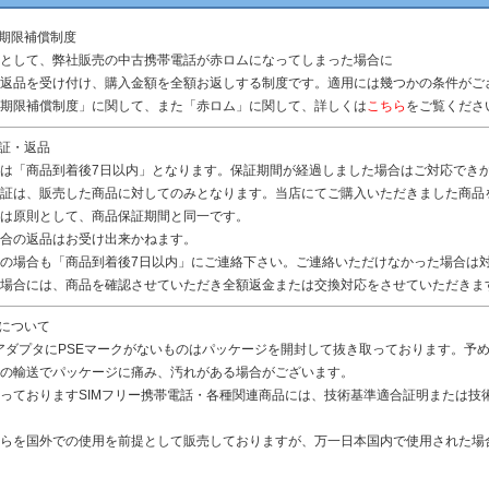
無期限補償制度
として、弊社販売の中古携帯電話が赤ロムになってしまった場合に
返品を受け付け、購入金額を全額お返しする制度です。適用には幾つかの条件がご
期限補償制度」に関して、また「赤ロム」に関して、詳しくは
こちら
をご覧くださ
保証・返品
は「商品到着後7日以内」となります。保証期間が経過しました場合はご対応でき
証は、販売した商品に対してのみとなります。当店にてご購入いただきました商品
は原則として、商品保証期間と同一です。
合の返品はお受け出来かねます。
の場合も「商品到着後7日以内」にご連絡下さい。ご連絡いただけなかった場合は
場合には、商品を確認させていただき全額返金または交換対応をさせていただきま
品について
アダプタにPSEマークがないものはパッケージを開封して抜き取っております。予
の輸送でパッケージに痛み、汚れがある場合がございます。
っておりますSIMフリー携帯電話・各種関連商品には、技術基準適合証明または技
らを国外での使用を前提として販売しておりますが、万一日本国内で使用された場