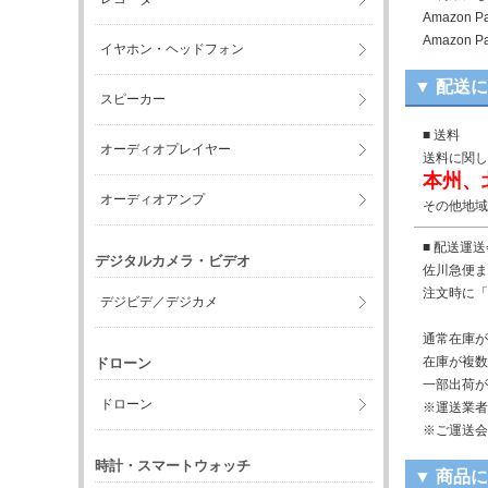
Amazo
Amazo
イヤホン・ヘッドフォン
▼ 配送
スピーカー
■ 送料
オーディオプレイヤー
送料に関し
本州、
オーディオアンプ
その他地域
■ 配送運
デジタルカメラ・ビデオ
佐川急便ま
注文時に「
デジビデ／デジカメ
通常在庫が
在庫が複数
ドローン
一部出荷が
ドローン
※運送業者
※ご運送会
時計・スマートウォッチ
▼ 商品