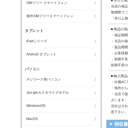
■ 赤ロム
SIMフリー スマートフォン
当店の保証
無期限でご
海外SIMフリースマートフォン
「赤ロム無
■ 商品の
タブレット
・保証期間
iPadシリーズ
・当店の保
・返品期間
・お客様都
Android タブレット
・初期不良
初期不良の
パソコン
■ 輸入商
テレワーク用パソコン
・付属AC
・海外から
Jan-gleカスタマイズモデル
・当店で扱
ざいます。
WindowsOS
当社はそれ
意下さい。
MacOS
▼ 領収