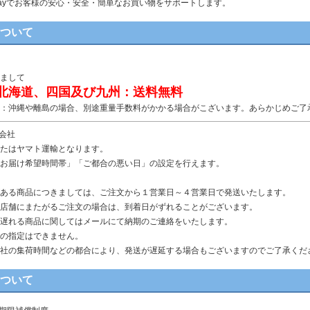
n Payでお客様の安心・安全・簡単なお買い物をサポートします。
について
まして
北海道、四国及び九州：送料無料
：沖縄や離島の場合、別途重量手数料がかかる場合がこざいます。あらかじめご了
送会社
たはヤマト運輸となります。
お届け希望時間帯」「ご都合の悪い日」の設定を行えます。
ある商品につきましては、ご注文から１営業日～４営業日で発送いたします。
店舗にまたがるご注文の場合は、到着日がずれることがございます。
遅れる商品に関してはメールにて納期のご連絡をいたします。
の指定はできません。
社の集荷時間などの都合により、発送が遅延する場合もございますのでご了承くだ
について