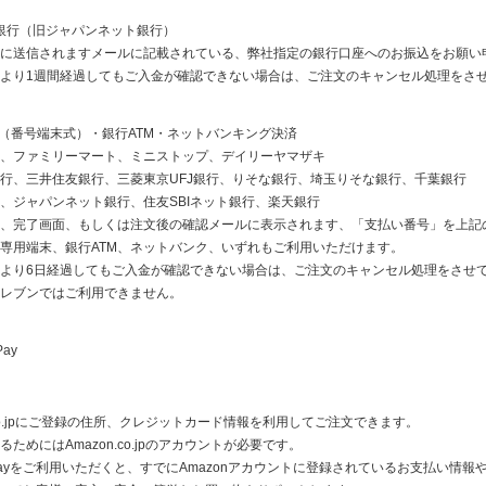
ay銀行（旧ジャパンネット銀行）
に送信されますメールに記載されている、弊社指定の銀行口座へのお振込をお願い
より1週間経過してもご入金が確認できない場合は、ご注文のキャンセル処理をさ
ニ（番号端末式）・銀行ATM・ネットバンキング決済
、ファミリーマート、ミニストップ、デイリーヤマザキ
行、三井住友銀行、三菱東京UFJ銀行、りそな銀行、埼玉りそな銀行、千葉銀行
、ジャパンネット銀行、住友SBIネット銀行、楽天銀行
、完了画面、もしくは注文後の確認メールに表示されます、「支払い番号」を上記
専用端末、銀行ATM、ネットバンク、いずれもご利用いただけます。
より6日経過してもご入金が確認できない場合は、ご注文のキャンセル処理をさせ
レブンではご利用できません。
Pay
n.co.jpにご登録の住所、クレジットカード情報を利用してご注文できます。
ためにはAmazon.co.jpのアカウントが必要です。
n Payをご利用いただくと、すでにAmazonアカウントに登録されているお支払い