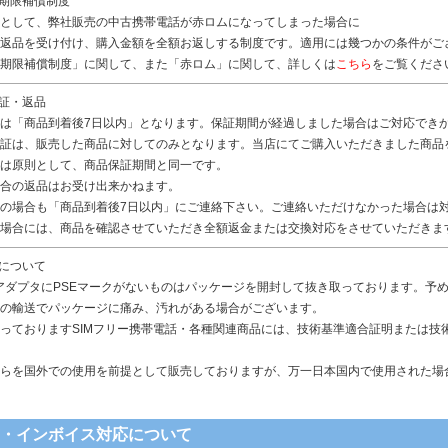
無期限補償制度
として、弊社販売の中古携帯電話が赤ロムになってしまった場合に
返品を受け付け、購入金額を全額お返しする制度です。適用には幾つかの条件がご
期限補償制度」に関して、また「赤ロム」に関して、詳しくは
こちら
をご覧くださ
保証・返品
は「商品到着後7日以内」となります。保証期間が経過しました場合はご対応でき
証は、販売した商品に対してのみとなります。当店にてご購入いただきました商品
は原則として、商品保証期間と同一です。
合の返品はお受け出来かねます。
の場合も「商品到着後7日以内」にご連絡下さい。ご連絡いただけなかった場合は
場合には、商品を確認させていただき全額返金または交換対応をさせていただきま
品について
アダプタにPSEマークがないものはパッケージを開封して抜き取っております。予
の輸送でパッケージに痛み、汚れがある場合がございます。
っておりますSIMフリー携帯電話・各種関連商品には、技術基準適合証明または技
らを国外での使用を前提として販売しておりますが、万一日本国内で使用された場
書・インボイス対応について