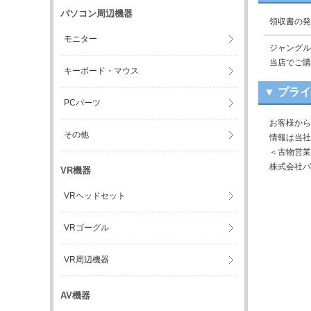
パソコン周辺機器
領収書の発
モニター
ジャングル
当店でご購
キーボード・マウス
▼ プラ
PCパーツ
お客様から
その他
情報は当社
＜古物営業
株式会社パ
VR機器
VRヘッドセット
VRゴーグル
VR周辺機器
AV機器