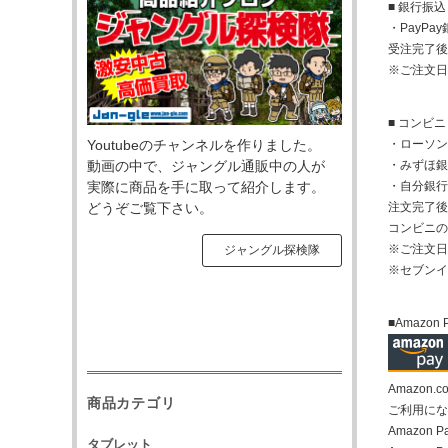
■ 銀行振込
・PayP
受注完了後
※ご注文日
■ コンビ
Youtubeのチャンネルを作りました。
・ローソン
動画の中で、ジャングル通販中の人が
・みずほ銀
実際に商品を手に取って紹介します。
・自分銀行
どうぞご覧下さい。
注文完了後
コンビニの
※ご注文日
ジャングル探検隊
※セブンイ
■Amazon 
Amazo
商品カテゴリ
ご利用になる
Amazo
タブレット