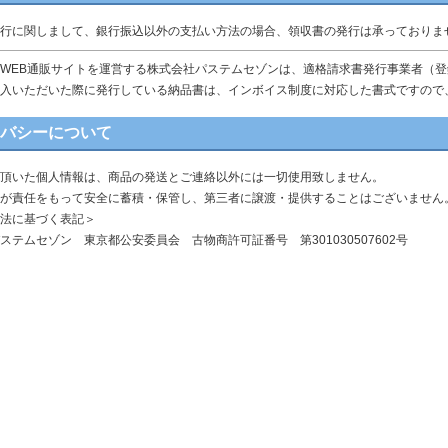
行に関しまして、銀行振込以外の支払い方法の場合、領収書の発行は承っておりま
WEB通販サイトを運営する株式会社パステムセゾンは、適格請求書発行事業者（登録番号 
入いただいた際に発行している納品書は、インボイス制度に対応した書式ですので
イバシーについて
頂いた個人情報は、商品の発送とご連絡以外には一切使用致しません。
が責任をもって安全に蓄積・保管し、第三者に譲渡・提供することはございません
法に基づく表記＞
ステムセゾン 東京都公安委員会 古物商許可証番号 第301030507602号