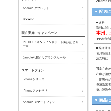
Amazo
Android タブレット
▼ 配送
docomo
■ 送料
送料に関し
本州、
現在実施中キャンペーン
その他地域
PC-DOCKオンラインサポート開設記念セ
ール
■ 配送運
佐川急便ま
Jan-gle札幌クリアランスセール
注文時に「
通常在庫が
スマートフォン
在庫が複数
iPhoneシリーズ
一部出荷が
※運送業者
※ご運送会
iPhoneアクセサリ
▼ 商品
Android スマートフォン