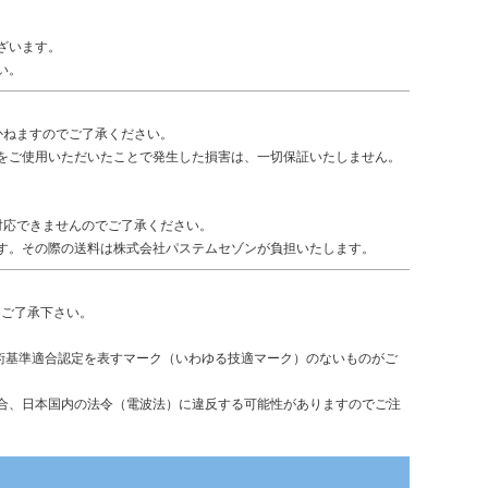
ざいます。
い。
かねますのでご了承ください。
をご使用いただいたことで発生した損害は、一切保証いたしません。
対応できませんのでご了承ください。
す。その際の送料は株式会社パステムセゾンが負担いたします。
めご了承下さい。
術基準適合認定を表すマーク（いわゆる技適マーク）のないものがご
合、日本国内の法令（電波法）に違反する可能性がありますのでご注