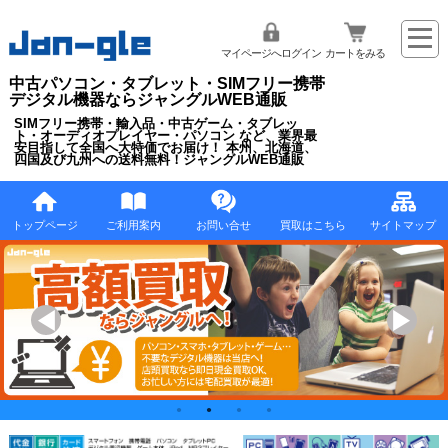
マイページへログイン
カートをみる
中古パソコン・タブレット・SIMフリー携帯
デジタル機器ならジャングルWEB通販
SIMフリー携帯・輸入品・中古ゲーム・タブレッ
ト・オーディオプレイヤー・パソコン など、業界最
安目指して全国へ大特価でお届け！ 本州、北海道、
四国及び九州への送料無料！ジャングルWEB通販
トップページ
ご利用案内
お問い合せ
買取はこちら
サイトマップ